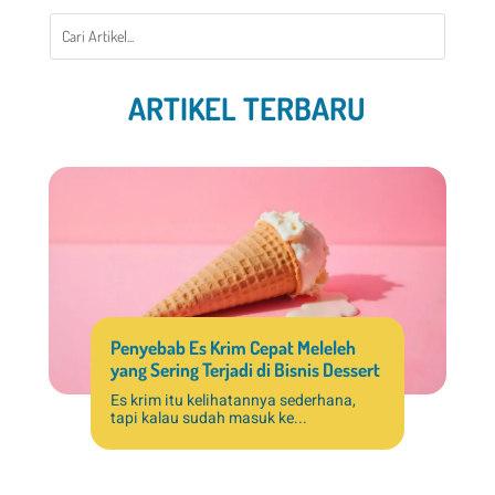
ARTIKEL TERBARU
Penyebab Es Krim Cepat Meleleh
yang Sering Terjadi di Bisnis Dessert
Es krim itu kelihatannya sederhana,
tapi kalau sudah masuk ke...