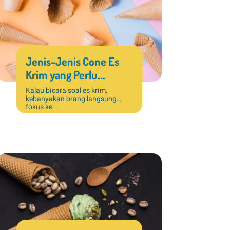
Jenis-Jenis Cone Es
Krim yang Perlu
Diketahui untuk Usaha
Kalau bicara soal es krim,
kebanyakan orang langsung
Dessert
fokus ke...