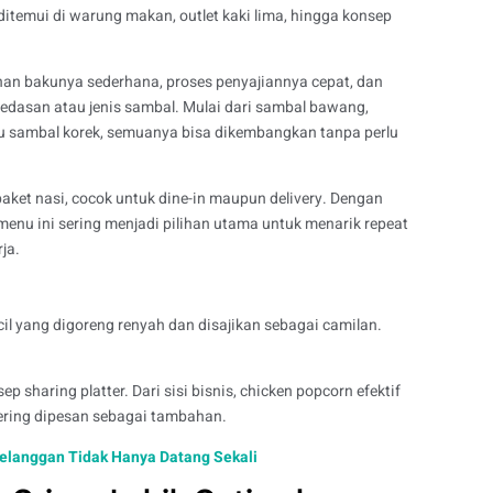
ditemui di warung makan, outlet kaki lima, hingga konsep
Bahan bakunya sederhana, proses penyajiannya cepat, dan
epedasan atau jenis sambal. Mulai dari sambal bawang,
au sambal korek, semuanya bisa dikembangkan tanpa perlu
ket nasi, cocok untuk dine-in maupun delivery. Dengan
 menu ini sering menjadi pilihan utama untuk menarik repeat
ja.
il yang digoreng renyah dan disajikan sebagai camilan.
p sharing platter. Dari sisi bisnis, chicken popcorn efektif
ering dipesan sebagai tambahan.
Pelanggan Tidak Hanya Datang Sekali