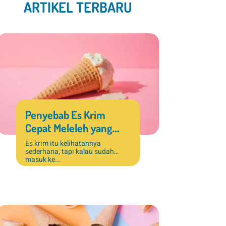
ARTIKEL TERBARU
Penyebab Es Krim
Cepat Meleleh yang
Sering Terjadi di Bisnis
Es krim itu kelihatannya
sederhana, tapi kalau sudah
Dessert
masuk ke...