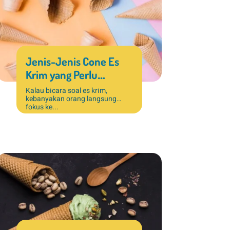
Jenis-Jenis Cone Es
Krim yang Perlu
Diketahui untuk Usaha
Kalau bicara soal es krim,
kebanyakan orang langsung
Dessert
fokus ke...