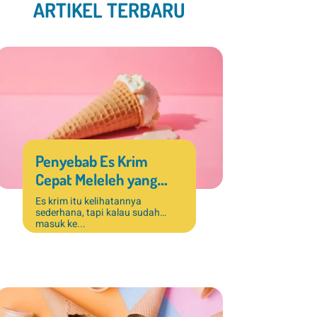
ARTIKEL TERBARU
Penyebab Es Krim
Cepat Meleleh yang
Sering Terjadi di Bisnis
Es krim itu kelihatannya
sederhana, tapi kalau sudah
Dessert
masuk ke...