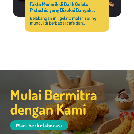
Fakta Menarik di Balik Gelato
Pistachio yang Disukai Banyak
Pelanggan
Belakangan ini, gelato makin sering
muncul di berbagai café dan...
Mulai Bermitra
dengan Kami
Mari berkolaborasi