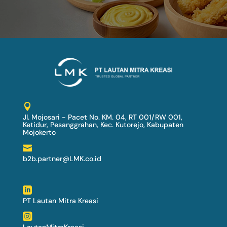

Jl. Mojosari - Pacet No. KM. 04, RT 001/RW 001,
Ketidur, Pesanggrahan, Kec. Kutorejo, Kabupaten
Mojokerto

b2b.partner@LMK.co.id

PT Lautan Mitra Kreasi
