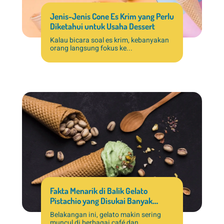
Jenis-Jenis Cone Es Krim yang Perlu
Diketahui untuk Usaha Dessert
Kalau bicara soal es krim, kebanyakan
orang langsung fokus ke...
Fakta Menarik di Balik Gelato
Pistachio yang Disukai Banyak
Pelanggan
Belakangan ini, gelato makin sering
muncul di berbagai café dan...