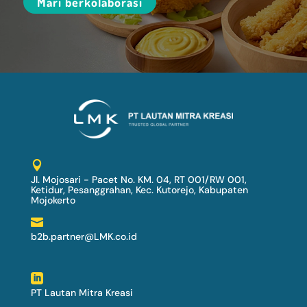
Mari berkolaborasi

Jl. Mojosari - Pacet No. KM. 04, RT 001/RW 001,
Ketidur, Pesanggrahan, Kec. Kutorejo, Kabupaten
Mojokerto

b2b.partner@LMK.co.id

PT Lautan Mitra Kreasi