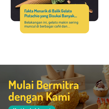
Fakta Menarik di Balik Gelato
Pistachio yang Disukai Banyak
Pelanggan
Belakangan ini, gelato makin sering
muncul di berbagai café dan...
Mulai Bermitra
dengan Kami