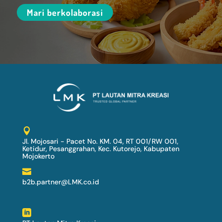
Mari berkolaborasi

Jl. Mojosari - Pacet No. KM. 04, RT 001/RW 001,
Ketidur, Pesanggrahan, Kec. Kutorejo, Kabupaten
Mojokerto

b2b.partner@LMK.co.id
