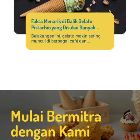
Fakta Menarik di Balik Gelato
Pistachio yang Disukai Banyak
Pelanggan
Belakangan ini, gelato makin sering
muncul di berbagai café dan...
Mulai Bermitra
dengan Kami