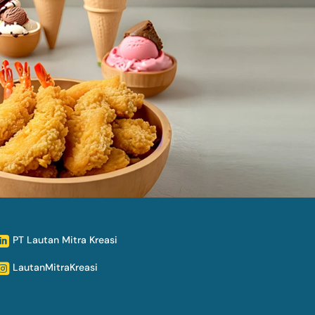
PT Lautan Mitra Kreasi

LautanMitraKreasi
