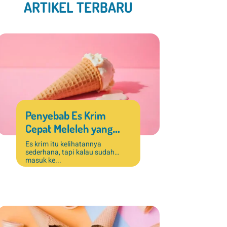
ARTIKEL TERBARU
Penyebab Es Krim
Cepat Meleleh yang
Sering Terjadi di Bisnis
Es krim itu kelihatannya
sederhana, tapi kalau sudah
Dessert
masuk ke...