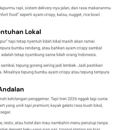
dapurmu rapi, sistem delivery-nya jalan, dan rasa makananmu
ort food” seperti ayam crispy, katsu, nugget, rice bowl.
entuhan Lokal
” tapi tetap nyentuh lidah lokal masih akan ramai.
empura bumbu rendang, atau bahkan ayam crispy sambal
ng adalah tetap nyambung sama lidah orang Indonesia.
 sambal, tepung goreng sering jadi lembek. Jadi pastikan
ma. Misalnya tepung bumbu ayam crispy atau tepung tempura
 Andalan
rnah kehilangan penggemar. Tapi tren 2026 nggak lagi cuma
sert yang
unik tapi premium
, kayak gelato rasa buah lokal,
 segar.
fe, resto, atau hotel dan mau nambahin menu penutup tanpa
lier dessert beku yang siap saji, tinggal plating aja biar