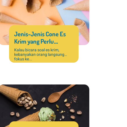
Jenis-Jenis Cone Es
Krim yang Perlu
Diketahui untuk Usaha
Kalau bicara soal es krim,
kebanyakan orang langsung
Dessert
fokus ke...