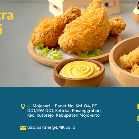
tra
i
Jl. Mojosari - Pacet No. KM. 04, RT

001/RW 001, Ketidur, Pesanggrahan,
Kec. Kutorejo, Kabupaten Mojokerto
b2b.partner@LMK.co.id
