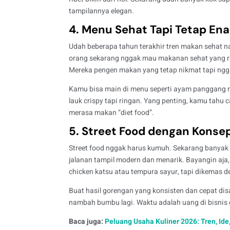
tampilannya elegan.
4. Menu Sehat Tapi Tetap En
Udah beberapa tahun terakhir tren makan sehat na
orang sekarang nggak mau makanan sehat yang ra
Mereka pengen makan yang tetap nikmat tapi ngga
Kamu bisa main di menu seperti ayam panggang re
lauk crispy tapi ringan. Yang penting, kamu tahu 
merasa makan “diet food”.
5. Street Food dengan Konse
Street food nggak harus kumuh. Sekarang banyak b
jalanan tampil modern dan menarik
. Bayangin aja
chicken katsu atau tempura sayur, tapi dikemas de
Buat hasil gorengan yang konsisten dan cepat disa
nambah bumbu lagi. Waktu adalah uang di bisnis c
Baca juga:
Peluang Usaha Kuliner 2026: Tren, Id