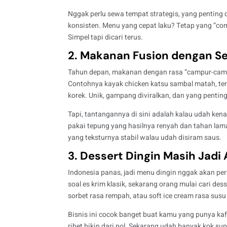
Nggak perlu sewa tempat strategis, yang penting 
konsisten. Menu yang cepat laku? Tetap yang “comf
Simpel tapi dicari terus.
2. Makanan Fusion dengan S
Tahun depan, makanan dengan rasa “campur-campur
Contohnya kayak chicken katsu sambal matah, t
korek. Unik, gampang diviralkan, dan yang penti
Tapi, tantangannya di sini adalah kalau udah kena
pakai tepung yang hasilnya renyah dan tahan la
yang teksturnya stabil walau udah disiram saus.
3. Dessert Dingin Masih Jadi
Indonesia panas, jadi menu dingin nggak akan pe
soal es krim klasik, sekarang orang mulai cari des
sorbet rasa rempah, atau soft ice cream rasa susu
Bisnis ini cocok banget buat kamu yang punya ka
ribet bikin dari nol. Sekarang udah banyak kok supp