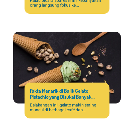
Kalau bicara soal es krim, kebanyakan
orang langsung fokus ke...
Fakta Menarik di Balik Gelato
Pistachio yang Disukai Banyak
Pelanggan
Belakangan ini, gelato makin sering
muncul di berbagai café dan...