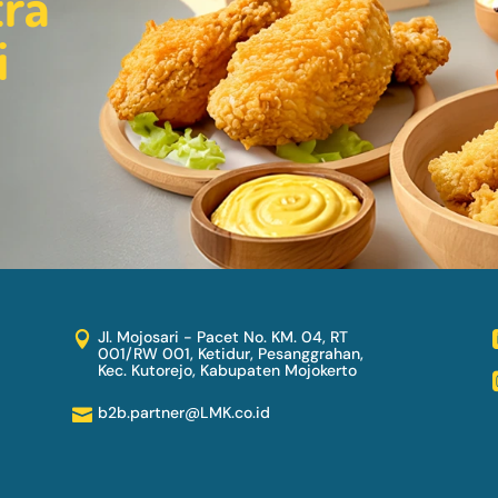
tra
i
Jl. Mojosari - Pacet No. KM. 04, RT

001/RW 001, Ketidur, Pesanggrahan,
Kec. Kutorejo, Kabupaten Mojokerto
b2b.partner@LMK.co.id
