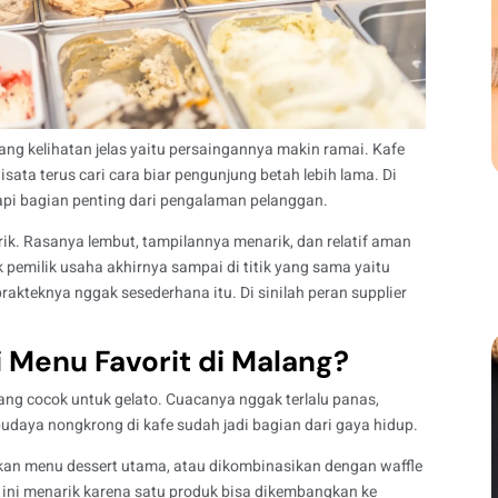
ang kelihatan jelas yaitu persaingannya makin ramai. Kafe
sata terus cari cara biar pengunjung betah lebih lama. Di
, tapi bagian penting dari pengalaman pelanggan.
irik. Rasanya lembut, tampilannya menarik, dan relatif aman
ak pemilik usaha akhirnya sampai di titik yang sama yaitu
prakteknya nggak sesederhana itu. Di sinilah peran supplier
 Menu Favorit di Malang?
ang cocok untuk gelato. Cuacanya nggak terlalu panas,
daya nongkrong di kafe sudah jadi bagian dari gaya hidup.
adikan menu dessert utama, atau dikombinasikan dengan waffle
 ini menarik karena satu produk bisa dikembangkan ke