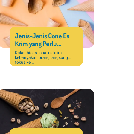
Jenis-Jenis Cone Es
Krim yang Perlu
Diketahui untuk Usaha
Kalau bicara soal es krim,
kebanyakan orang langsung
Dessert
fokus ke...