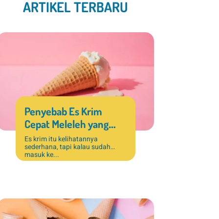
ARTIKEL TERBARU
Penyebab Es Krim
Cepat Meleleh yang
Sering Terjadi di Bisnis
Es krim itu kelihatannya
sederhana, tapi kalau sudah
Dessert
masuk ke...