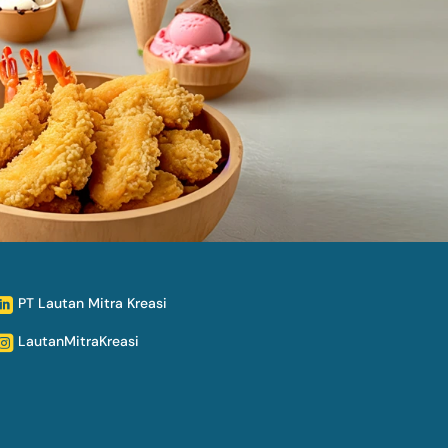
PT Lautan Mitra Kreasi

LautanMitraKreasi
